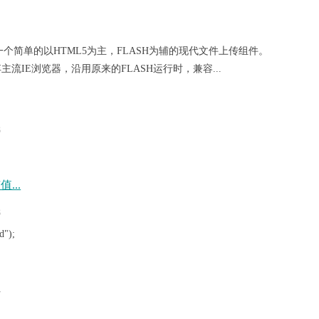
EX)团队开发的一个简单的以HTML5为主，FLASH为辅的现代文件上传组件。
流IE浏览器，沿用原来的FLASH运行时，兼容...
8
...
8
d");
7